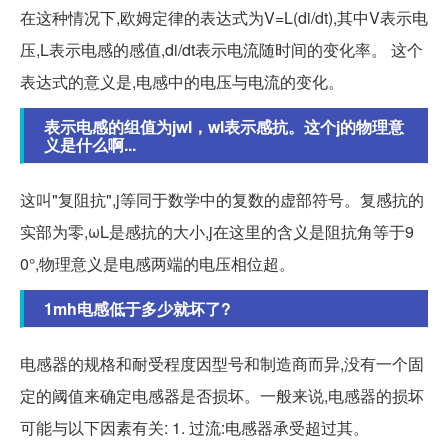
在这种情况下,欧姆定律的表达式为V=L(di/dt),其中V表示电
压,L表示电感的感值,di/dt表示电流随时间的变化率。 这个
表达式的意义是,电感中的电压与电流的变化。
表示电感的组值为jwl，wl表示感抗。这个j的物理意
义是什么啊...
这叫"复阻抗",j等同于数学中的复数的虚部符号。复感抗的
实部为零,ωL是感抗的大小,j在这里的含义是阻抗角等于9
0°,物理意义是电感两端的电压相位超。
1mh电感低于多少就坏了?
电感器的规格和耐受程度因型号和制造商而异,没有一个固
定的阈值来确定电感器是否损坏。一般来说,电感器的损坏
可能与以下因素有关: 1. 过流:电感器承受超过其。