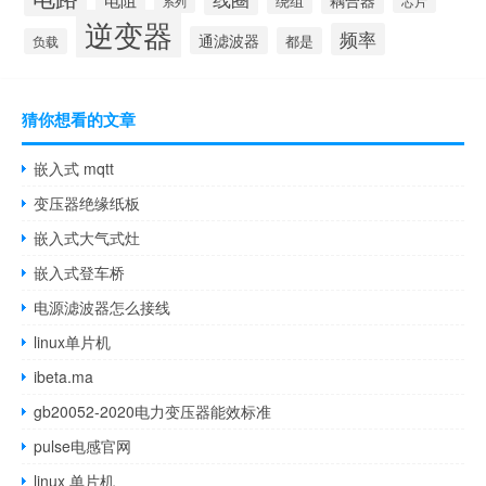
耦合器
绕组
芯片
系列
逆变器
频率
通滤波器
都是
负载
猜你想看的文章
嵌入式 mqtt
变压器绝缘纸板
嵌入式大气式灶
嵌入式登车桥
电源滤波器怎么接线
linux单片机
ibeta.ma
gb20052-2020电力变压器能效标准
pulse电感官网
linux 单片机