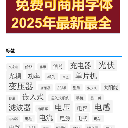
标签
光伏
充电器
信号
价格
交流电
作用
单片机
光耦
功率
华为
单位
变压器
太阳能
品牌
型号
变频器
多少钱
嵌入式
嵌入式系统
手机
是一种
容量
电感
滤波器
电压
电容
电动车
电流
电源
电瓶
电池
电站
电感器
电路
线圈
电阻