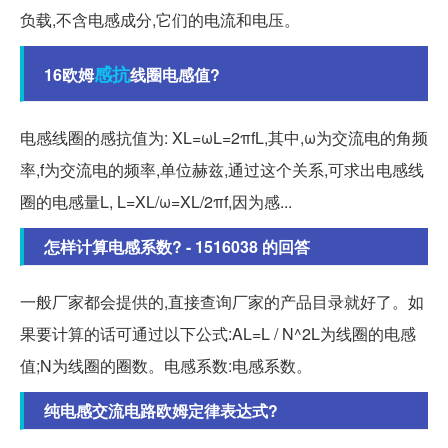
负载,不含电感成分,它们的电流和电压。
感抗
16欧姆
线圈电感值?
电感线圈的感抗值为: XL=ωL=2πfL,其中,ω为交流电的角频
率,f为交流电的频率,单位赫兹,通过这个关系,可求出电感线
圈的电感量L, L=XL/ω=XL/2πf,因为感...
怎样计算电感系数? - 1516038 的回答
一般厂家都会提供的,直接查询厂家的产品目录就好了。如
果要计算的话可通过以下公式:AL=L / N^2L为线圈的电感
值;N为线圈的圈数。电感系数:电感系数。
纯电感交流电路欧姆定律表达式?