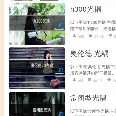
h300光耦
以下围绕“h300光耦”
路中常用的器件。光电耦合
h30
08-28
5
奥伦德 光耦
以下围绕“奥伦德 光耦”
用表测量其内部二极管、三
ald
08-28
5
常闭型光耦
以下围绕“常闭型光耦”主题