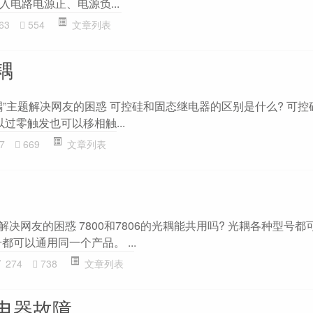
输入电路电源正、电源负...
63
554
文章列表
耦
耦”主题解决网友的困惑 可控硅和固态继电器的区别是什么? 可控
以过零触发也可以移相触...
7
669
文章列表
题解决网友的困惑 7800和7806的光耦能共用吗? 光耦各种型号
都可以通用同一个产品。 ...
274
738
文章列表
电器故障