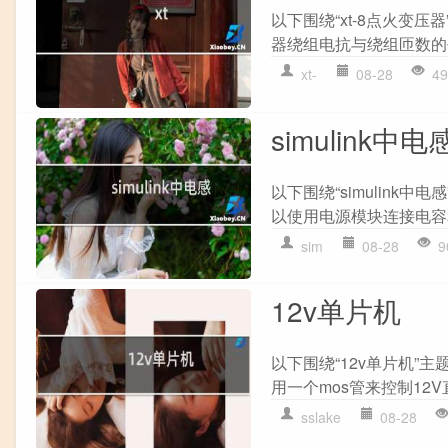
以下围绕“xt-8点火变
器绕组电抗与绕组匝数的平
xt-
08-28
49
simulink中电
以下围绕“simulink中电
以使用电源模块连接电容和
sim
08-28
9
12v单片机
以下围绕“12v单片机”主
用一个mos管来控制12V直
sslake
08-28