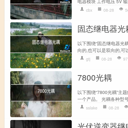
电器模块 工作电压 5V 
cbx
08-28
5
固态继电器光
以下围绕“固态继电器光
向的,也可以是双向的,可
gtj
08-28
97
7800光耦
以下围绕“7800光耦”主
一个产品。 光耦各种型号
sslake
08-28
光伏逆变器继