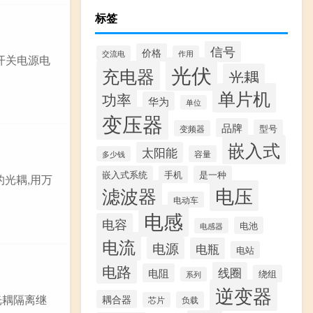
标签
信号
价格
交流电
作用
是开关电源电
光伏
充电器
光耦
单片机
功率
华为
单位
变压器
品牌
型号
变频器
嵌入式
太阳能
容量
多少钱
嵌入式系统
手机
是一种
的光耦,用万
滤波器
电压
电动车
电感
电容
电池
电感器
电流
电源
电瓶
电站
电路
线圈
电阻
绕组
系列
逆变器
路光耦隔离继
耦合器
负载
芯片