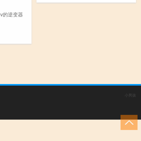
0v的逆变器
小男孩