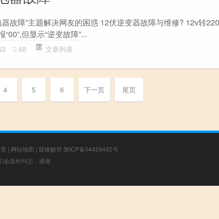
器故障”主题解决网友的困惑 12伏逆变器故障与维修? 12v转22
00”,但显示“逆变故障”...
62
68
文章列表
4
5
6
下一页
尾页
文章
|
网站地图
|
疑难解答
陕ICP备04429492号
，我们会及时纠正，谢谢