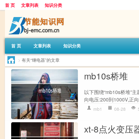
首 页
文章列表
知识分类
首 页
文章列表
知识分类
>
有关“继电器”的文章
mb10s桥堆
以下围绕“mb10s桥堆”
向电压:200到1000V,正向
mb1
08-28
xt-8点火变压