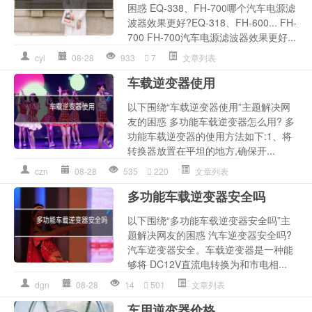
困惑 EQ-338、FH-700哪个汽车电源滤
波器效果更好?EQ-318、FH-600... FH-
700 FH-700汽车电源滤波器效果更好...
cyl
08-28
933
7
文章列表
车载逆变器使用
以下围绕“车载逆变器使用”主题解决网
友的困惑 多功能车载逆变器怎么用? 多
功能车载逆变器的使用方法如下:1、将
转换器放置在平坦的地方,确保开...
czn
08-28
535
220
文章列表
多功能车载逆变器安全吗
以下围绕“多功能车载逆变器安全吗”主
题解决网友的困惑 汽车逆变器安全吗?
汽车逆变器安全。车载逆变器是一种能
够将 DC12V直流电转换为和市电相...
dgn
08-28
14
501
文章列表
车用逆变器价格