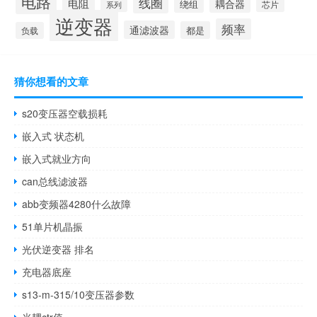
电路
线圈
电阻
耦合器
绕组
芯片
系列
逆变器
频率
通滤波器
都是
负载
猜你想看的文章
s20变压器空载损耗
嵌入式 状态机
嵌入式就业方向
can总线滤波器
abb变频器4280什么故障
51单片机晶振
光伏逆变器 排名
充电器底座
s13-m-315/10变压器参数