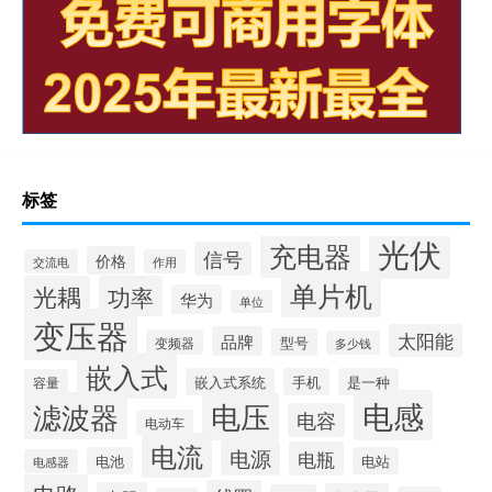
标签
光伏
充电器
信号
价格
交流电
作用
单片机
光耦
功率
华为
单位
变压器
太阳能
品牌
型号
变频器
多少钱
嵌入式
嵌入式系统
手机
是一种
容量
电感
滤波器
电压
电容
电动车
电流
电源
电瓶
电池
电站
电感器