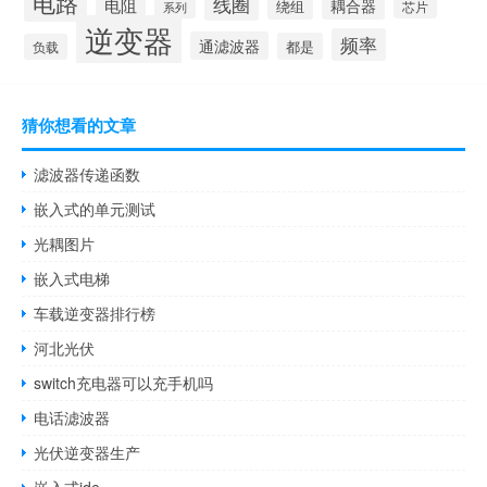
电路
线圈
电阻
耦合器
绕组
芯片
系列
逆变器
频率
通滤波器
都是
负载
猜你想看的文章
滤波器传递函数
嵌入式的单元测试
光耦图片
嵌入式电梯
车载逆变器排行榜
河北光伏
switch充电器可以充手机吗
电话滤波器
光伏逆变器生产