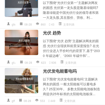
以下围绕“光伏行业第一”主题解决网友
的困惑 光伏第一龙头股是隆基绿能吗?
隆基绿能是中国光伏行业的领导者和第
一大龙头股,其在股价、营收、利...
gfx
08-28
860
43
文章列表
光伏 趋势
以下围绕“光伏 趋势”主题解决网友的困
惑 光伏行业现状和前景深度报告? 在光
伏行业进入平价时代的背景下,基于“203
0 年碳达峰”、“2060 年碳中和”...
gf+
08-28
623
936
文章列表
光伏发电能蓄电吗
以下围绕“光伏发电能蓄电吗”主题解决
网友的困惑 一般太阳能板可以蓄电多
久? 25至30年。 多数太阳能电池板制造
商提供25年标准的太阳能电池板保...
gff
08-28
553
449
文章列表