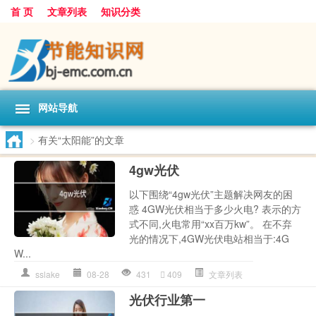
首 页
文章列表
知识分类
网站导航
>
有关“太阳能”的文章
4gw光伏
以下围绕“4gw光伏”主题解决网友的困
惑 4GW光伏相当于多少火电? 表示的方
式不同,火电常用“xx百万kw”。 在不弃
光的情况下,4GW光伏电站相当于:4G
W...
sslake
08-28
431
409
文章列表
光伏行业第一