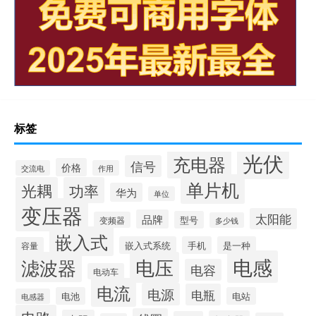
标签
光伏
充电器
信号
价格
交流电
作用
单片机
光耦
功率
华为
单位
变压器
太阳能
品牌
型号
变频器
多少钱
嵌入式
嵌入式系统
手机
是一种
容量
电感
滤波器
电压
电容
电动车
电流
电源
电瓶
电池
电站
电感器