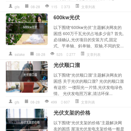
gfa
08-28
115
373
文章列表
600kw光伏
以下围绕“600kw光伏”主题解决网友的
困惑 600万千瓦光伏占地多少亩? 首先,
必须确认,光伏项目的安装方式,固定
式、平单轴、斜单轴、双轴,不同的安...
sslake
08-28
525
277
文章列表
光伏顺口溜
以下围绕“光伏顺口溜”主题解决网友的
困惑 关于光伏的顺口溜? 光伏的顺口溜
有这些: 一缕阳光一片情,光伏发电绿色
情。 光伏发电照万家,清洁环保...
gfs
08-28
499
607
文章列表
光伏支架的价格
以下围绕“光伏支架的价格”主题解决网
友的困惑 屋顶光伏发电支架价格一般是