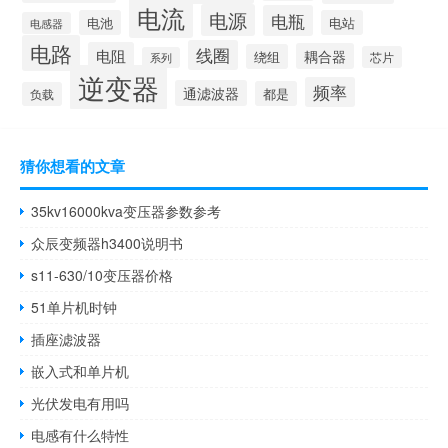
电流
电源
电瓶
电池
电站
电感器
电路
线圈
电阻
耦合器
绕组
芯片
系列
逆变器
频率
通滤波器
都是
负载
猜你想看的文章
35kv16000kva变压器参数参考
众辰变频器h3400说明书
s11-630/10变压器价格
51单片机时钟
插座滤波器
嵌入式和单片机
光伏发电有用吗
电感有什么特性