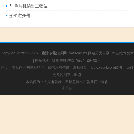
51单片机输出正弦波
船舶逆变器
Copyright © 2012 - 2026
生活节能知识网
Powered by
网站分类目录
|
精选推荐文章
|
网站地图
|
疑难解答
陕ICP备04429492号
声明：本站内容来自互联网，如信息有错误可发邮件到f_fb#foxmail.com说明，我们
会及时纠正，谢谢
本站仅为个人兴趣爱好，不接盈利性广告及商业合作
小男孩