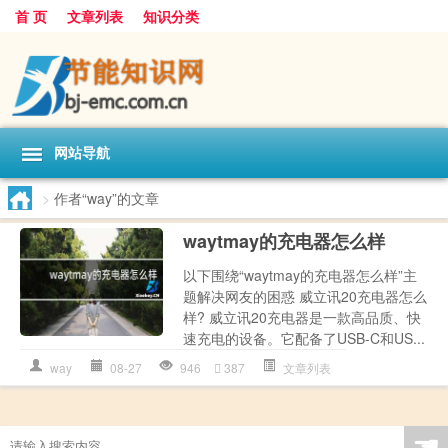
首 页
文章列表
知识分类
网站导航
>
作者“way”的文章
waytmay的充电器怎么样
以下围绕“waytmay的充电器怎么样”主
题解决网友的困惑 威立讯20充电器怎么
样? 威立讯20充电器是一款高品质、快
速充电的设备。它配备了USB-C和US...
way
08-27
946
387
文章列表
☚