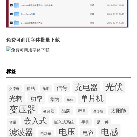
免费可商用字体批量下载
标签
光伏
充电器
信号
价格
交流电
作用
单片机
光耦
功率
华为
单位
变压器
太阳能
品牌
型号
变频器
多少钱
嵌入式
嵌入式系统
手机
是一种
容量
电感
滤波器
电压
电容
电动车