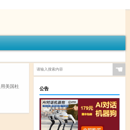
☚
是用美国杜
公告