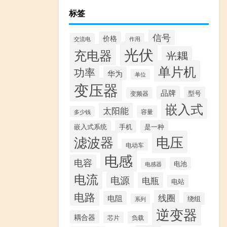
标签
信号
价格
交流电
作用
光伏
充电器
光耦
单片机
功率
华为
单位
变压器
品牌
型号
变频器
嵌入式
太阳能
容量
多少钱
嵌入式系统
手机
是一种
滤波器
电压
电动车
电感
电容
电池
电感器
电流
电源
电瓶
电站
电路
线圈
电阻
绕组
系列
逆变器
耦合器
负载
芯片