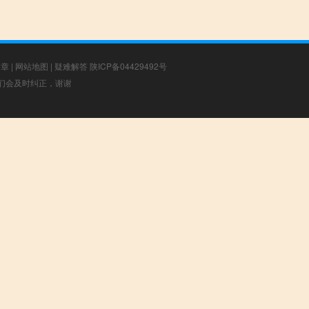
文章
|
网站地图
|
疑难解答
陕ICP备04429492号
，我们会及时纠正，谢谢