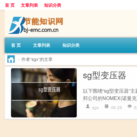
首 页
文章列表
知识分类
首 页
文章列表
知识分类
>
作者“sgx”的文章
sg型变压器
以下围绕“sg型变压器”
邦公司的NOMEX(诺曼克)
sgx
08-28
8