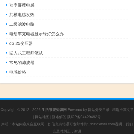
功率屏蔽电感
共模电感发热
二级滤波电路
电动车充电器显示绿灯怎么办
db-25变压器
嵌入式工程师笔试
常见的滤波器
电感价格
Copyright © 2012 - 2026
生活节能知识网
Powered by
网站分类目录
|
精选推荐文章
|
网站地图
|
疑难解答
陕ICP备04429492号
声明：本站内容来自互联网，如信息有错误可发邮件到f_fb#foxmail.com说明，我们
会及时纠正，谢谢