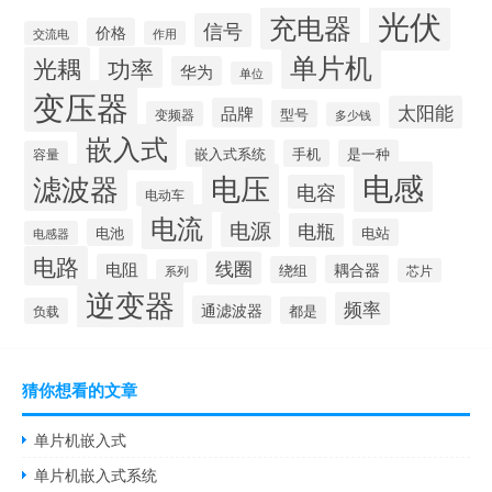
光伏
充电器
信号
价格
交流电
作用
单片机
光耦
功率
华为
单位
变压器
太阳能
品牌
型号
变频器
多少钱
嵌入式
嵌入式系统
手机
是一种
容量
电感
滤波器
电压
电容
电动车
电流
电源
电瓶
电池
电站
电感器
电路
线圈
电阻
耦合器
绕组
芯片
系列
逆变器
频率
通滤波器
都是
负载
猜你想看的文章
单片机嵌入式
单片机嵌入式系统