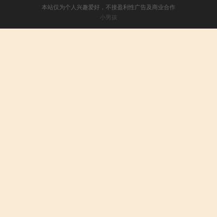
本站仅为个人兴趣爱好，不接盈利性广告及商业合作
小男孩