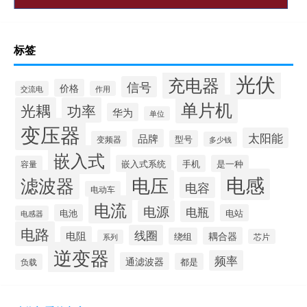
标签
光伏
充电器
信号
价格
交流电
作用
单片机
光耦
功率
华为
单位
变压器
太阳能
品牌
型号
变频器
多少钱
嵌入式
嵌入式系统
手机
是一种
容量
电感
滤波器
电压
电容
电动车
电流
电源
电瓶
电池
电站
电感器
电路
线圈
电阻
耦合器
绕组
芯片
系列
逆变器
频率
通滤波器
都是
负载