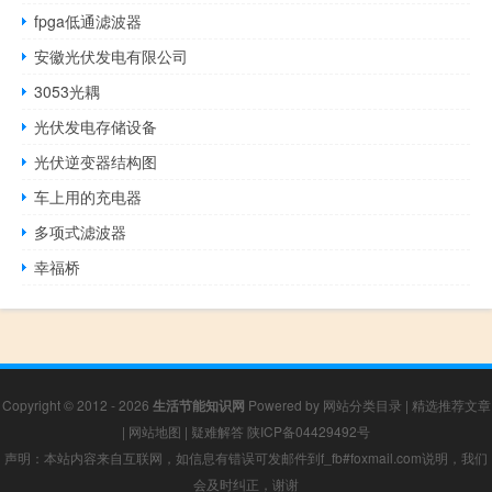
fpga低通滤波器
安徽光伏发电有限公司
3053光耦
光伏发电存储设备
光伏逆变器结构图
车上用的充电器
多项式滤波器
幸福桥
Copyright © 2012 - 2026
生活节能知识网
Powered by
网站分类目录
|
精选推荐文章
|
网站地图
|
疑难解答
陕ICP备04429492号
声明：本站内容来自互联网，如信息有错误可发邮件到f_fb#foxmail.com说明，我们
会及时纠正，谢谢