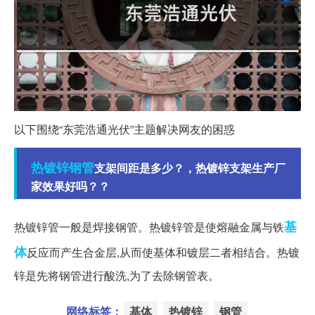
以下围绕“东莞浩通光伏”主题解决网友的困惑
热镀锌
钢管
支架间距是多少？，热镀锌支架生产厂
家效果好吗？？
基
热镀锌管一般是焊接钢管。热镀锌管是使熔融金属与铁
体
反应而产生合金层,从而使基体和镀层二者相结合。热镀
锌是先将钢管进行酸洗,为了去除钢管表。
网络标签：
基体
热镀锌
钢管