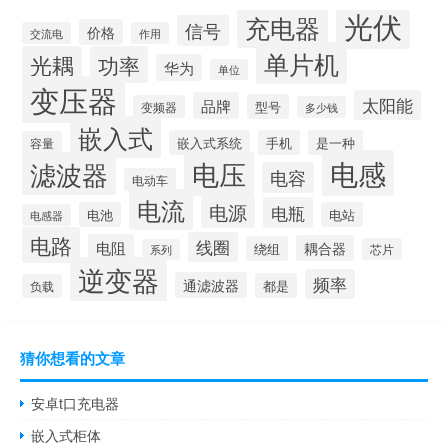
光伏
充电器
信号
价格
交流电
作用
单片机
光耦
功率
华为
单位
变压器
太阳能
品牌
型号
变频器
多少钱
嵌入式
嵌入式系统
手机
是一种
容量
电感
滤波器
电压
电容
电动车
电流
电源
电瓶
电池
电站
电感器
电路
线圈
电阻
耦合器
绕组
芯片
系列
逆变器
频率
通滤波器
都是
负载
猜你想看的文章
安卓t口充电器
嵌入式柜体