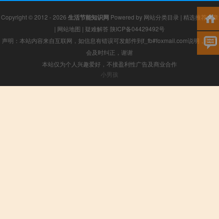
Copyright © 2012 - 2026
生活节能知识网
Powered by
网站分类目录
|
精选推荐文章
|
网站地图
|
疑难解答
陕ICP备04429492号
声明：本站内容来自互联网，如信息有错误可发邮件到f_fb#foxmail.com说明，我们
会及时纠正，谢谢
本站仅为个人兴趣爱好，不接盈利性广告及商业合作
小男孩