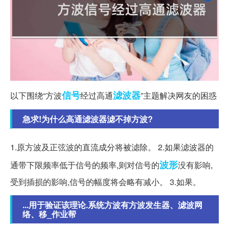
信号
滤波器
以下围绕“方波
经过高通
”主题解决网友的困惑
急求!为什么高通滤波器滤不掉方波?
1.原方波及正弦波的直流成分将被滤除。 2.如果滤波器的
波形
通带下限频率低于信号的频率,则对信号的
没有影响,
受到插损的影响,信号的幅度将会略有减小。 3.如果。
...用于验证该理论.系统方波有方波发生器、滤波网
络、移_作业帮