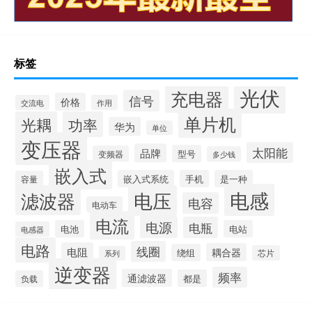
标签
光伏
充电器
信号
价格
交流电
作用
单片机
光耦
功率
华为
单位
变压器
太阳能
品牌
型号
变频器
多少钱
嵌入式
嵌入式系统
手机
是一种
容量
电感
滤波器
电压
电容
电动车
电流
电源
电瓶
电池
电站
电感器
电路
线圈
电阻
耦合器
绕组
芯片
系列
逆变器
频率
通滤波器
都是
负载