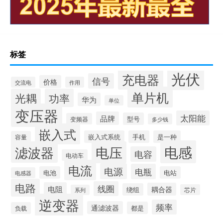
标签
光伏
充电器
信号
价格
交流电
作用
单片机
光耦
功率
华为
单位
变压器
太阳能
品牌
型号
变频器
多少钱
嵌入式
嵌入式系统
手机
是一种
容量
电感
滤波器
电压
电容
电动车
电流
电源
电瓶
电池
电站
电感器
电路
线圈
电阻
耦合器
绕组
芯片
系列
逆变器
频率
通滤波器
都是
负载