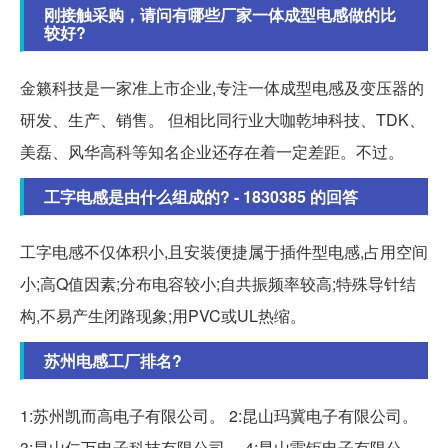
刚接触采购，请问有哪些厂家一体成型电感做的比
较好?
金籁科技是一家准上市企业,专注一体成型电感及变压器的
研发、生产、销售。 但相比同行业大咖乾坤科技、TDK、
美磊、风华高科等知名企业还存在着一定差距。不过。
工字电感是由什么组成的? - 1830385 的回答
工字电感不仅体积小,且安装便捷属于插件型电感,占用空间
小;高Q值因素;分布电容较小;自共振频率较高;特殊导针结
构,不易产生闭路现象;用PVC或UL热缩。
苏州电感工厂排名?
1:苏州凯而高电子有限公司。 2:昆山玛冀电子有限公司。
3:昆山仁万电子科技有限公司。 4:昆山雷钜电子有限公