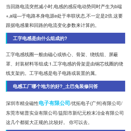
当回路电流突然减小时,电感的感应电动势同时产生为b端
+,a端—于电路本身电源e处于串联状态,不一定是2倍,这要
跟据电感量和回路的电流变化参数来计算的。
工字电感是由什么组成的?
工字电感线圈一般由磁心或铁心、骨架、绕线组、屏蔽
罩、封装材料等组成:1.工字电感的骨架是由铜芯线圈的绕
线支架的。工字电感是电子电路或装置的属。
电感工厂哪个地方的好?_土巴兔装修问答
电子有限公司
深圳市精业磁性
/优拓电子(广州)有限公司/
东莞市铭普实业有限公司/益阳市新纪元粉末冶金有限公司
这几个都挺大正规的,比较好。 你可以去。