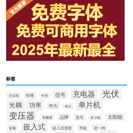
标签
光伏
充电器
信号
价格
交流电
作用
单片机
光耦
功率
华为
单位
变压器
太阳能
品牌
型号
变频器
多少钱
嵌入式
嵌入式系统
手机
是一种
容量