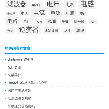
电感
滤波器
电压
电容
电动车
电流
电源
电瓶
电池
电站
电感器
电路
线圈
电阻
耦合器
绕组
芯片
系列
逆变器
频率
通滤波器
都是
负载
猜你想看的文章
chntpower逆变器
光伏资讯
光耦器件
stm32f103c8t6单片机介绍
国产声表滤波器
低通滤波器功能
车载逆变器能用吗