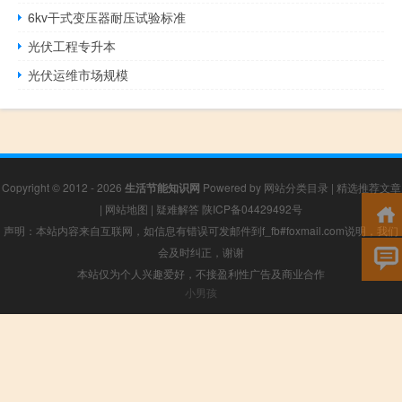
6kv干式变压器耐压试验标准
光伏工程专升本
光伏运维市场规模
Copyright © 2012 - 2026
生活节能知识网
Powered by
网站分类目录
|
精选推荐文章
|
网站地图
|
疑难解答
陕ICP备04429492号
声明：本站内容来自互联网，如信息有错误可发邮件到f_fb#foxmail.com说明，我们
会及时纠正，谢谢
本站仅为个人兴趣爱好，不接盈利性广告及商业合作
小男孩