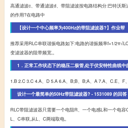
高通滤波c、带通滤波d、带阻滤波按电路结构分:巴特沃斯
的作用?在电路中
【设计一个中心频率为400Hz的带阻滤波器?】作业帮
推荐采用RLC串联谐振电路如下:电路的谐振频率f=1/2π√L
变滤波器的阻带频宽,。
1．正常工作状态下的稳压二极管,处于伏安特性曲线中的（）
1.B 2.C 3.C 4.A、D 5.A 6.A、B;B、B;A、A 7.A、C.E、F、
设计一个最简单的50Hz带阻滤波器? - 1531089 的回答
RLC带阻滤波器只需要一个电阻R、一个电感L和一个电容
L、C串联,从L、C两端取电。