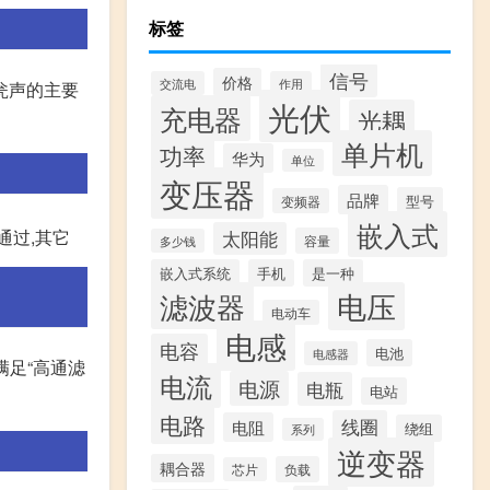
标签
信号
价格
交流电
作用
瓮声的主要
光伏
充电器
光耦
单片机
功率
华为
单位
变压器
品牌
型号
变频器
嵌入式
通过,其它
太阳能
容量
多少钱
嵌入式系统
手机
是一种
滤波器
电压
电动车
电感
电容
电池
电感器
满足“高通滤
电流
电源
电瓶
电站
电路
线圈
电阻
绕组
系列
逆变器
耦合器
负载
芯片