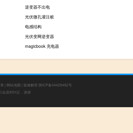
逆变器不出电
光伏微孔灌注桩
电感结构
光伏变网逆变器
magicbook 充电器
文章
|
网站地图
|
疑难解答
陕ICP备04429492号
，我们会及时纠正，谢谢