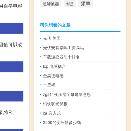
频率
通滤波器
都是
)4自举电容
猜你想看的文章
光伏 美国
的阻值可以改
光伏安装累吗工资高吗
车载逆变器前十排名
icp 电感耦合
金昊德电感
十里桥
zgs11变压器字母是啥意思
钙钛矿光伏板
,将R、
c# 嵌入式
2500的变压器多少钱