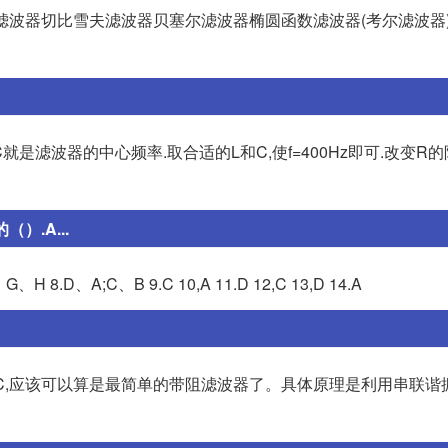
滤波器切比雪夫滤波器贝塞尔滤波器椭圆函数滤波器(考尔滤波器
C就是滤波器的中心频率.取合适的L和C,使f=400Hz即可.改变R
.A...
G、H 8.D、A;C、B 9.C 10,A 11.D 12,C 13,D 14.A
C,应该可以算是最简单的带阻滤波器了。具体原理是利用串联谐振