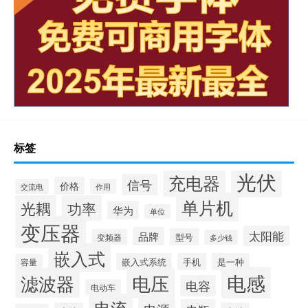
标签
光伏
充电器
信号
价格
交流电
作用
单片机
光耦
功率
华为
单位
变压器
太阳能
品牌
型号
变频器
多少钱
嵌入式
嵌入式系统
手机
是一种
容量
电感
滤波器
电压
电容
电动车
电流