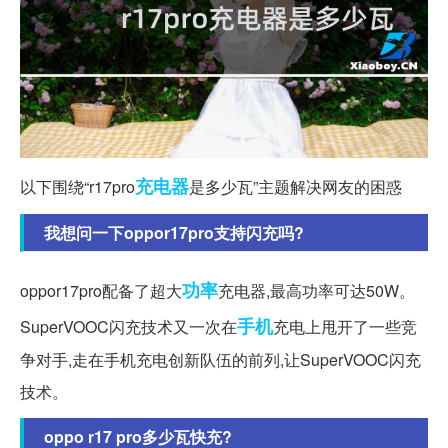
充电器
以下围绕“r17pro
是多少瓦”主题解决网友的困惑
我想问一下oppor17pro支持闪充吗?
功率
oppor17pro配备了超大
充电器,最高功率可达50W。
手机
SuperVOOC闪充技术又一次在
充电上甩开了一些竞
争对手,走在手机充电创新队伍的前列,让SuperVOOC闪充
技术。
oppo r17 pro多少瓦快充?