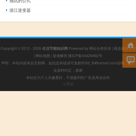
感抗的公式
浙江逆变器
Copyright © 2012 - 2026
生活节能知识网
Powered by
网站分类目录
|
精选推荐文章
|
网站地图
|
疑难解答
陕ICP备04429492号
声明：本站内容来自互联网，如信息有错误可发邮件到f_fb#foxmail.com说明，我们
会及时纠正，谢谢
本站仅为个人兴趣爱好，不接盈利性广告及商业合作
小男孩