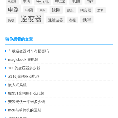
电源
电瓶
电池
电站
电感器
电路
线圈
电阻
耦合器
绕组
芯片
系列
逆变器
频率
通滤波器
都是
负载
猜你想看的文章
车载逆变器对车有损害吗
magicbook 充电器
160的变压器多少钱
a316j光耦驱动电路
嵌入式风机
tlp351光耦用什么代替
安装光伏一平米多少钱
mcu与单片机的区别