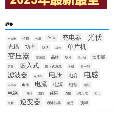
标签
光伏
充电器
信号
价格
交流电
作用
单片机
光耦
功率
华为
单位
变压器
太阳能
品牌
型号
变频器
多少钱
嵌入式
嵌入式系统
手机
是一种
容量
电感
滤波器
电压
电容
电动车
电流
电源
电瓶
电池
电站
电感器
电路
线圈
电阻
耦合器
绕组
芯片
系列
逆变器
频率
通滤波器
都是
负载