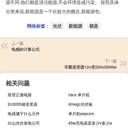
源不同,他们都是清洁能源,不会环境造成污染。 按照具体
分类来说,新能源是一个比较大的概念,新能源包。
网络标签：
光伏
新能源
都是
上一篇
电感的计算公式
下一篇
车载逆变器12v变220v5000w
相关问题
双管正激电路
riscv 单片机
2n3055做逆变器
dmegc光伏板
电感属于什么元件
单片机eeprom
白山光伏发电公司
45w充电器是多少v多少a