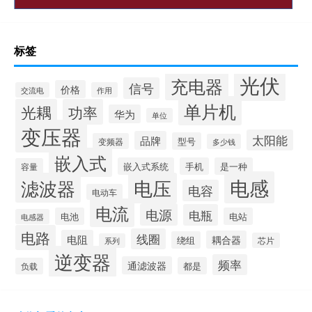
标签
光伏
充电器
信号
价格
交流电
作用
单片机
光耦
功率
华为
单位
变压器
太阳能
品牌
型号
变频器
多少钱
嵌入式
嵌入式系统
手机
是一种
容量
电感
滤波器
电压
电容
电动车
电流
电源
电瓶
电池
电站
电感器
电路
线圈
电阻
耦合器
绕组
芯片
系列
逆变器
频率
通滤波器
都是
负载