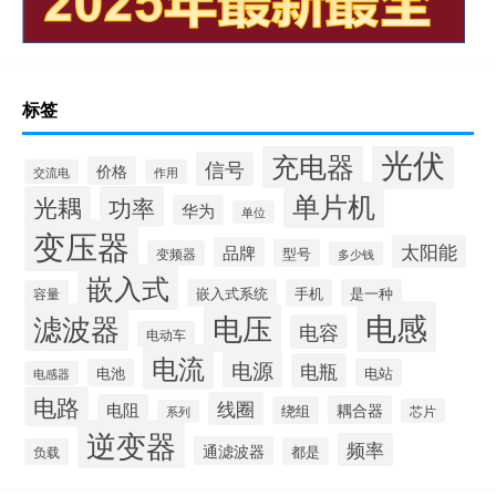
标签
光伏
充电器
信号
价格
交流电
作用
单片机
光耦
功率
华为
单位
变压器
太阳能
品牌
型号
变频器
多少钱
嵌入式
嵌入式系统
手机
是一种
容量
电感
滤波器
电压
电容
电动车
电流
电源
电瓶
电池
电站
电感器
电路
线圈
电阻
耦合器
绕组
芯片
系列
逆变器
频率
通滤波器
都是
负载