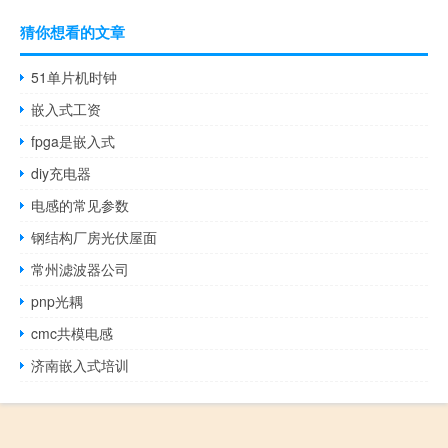
猜你想看的文章
51单片机时钟
嵌入式工资
fpga是嵌入式
diy充电器
电感的常见参数
钢结构厂房光伏屋面
常州滤波器公司
pnp光耦
cmc共模电感
济南嵌入式培训