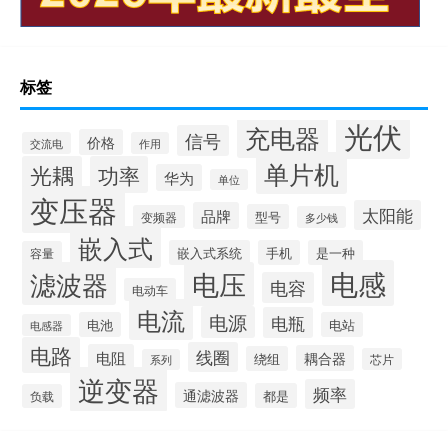
标签
光伏
充电器
信号
价格
交流电
作用
单片机
光耦
功率
华为
单位
变压器
太阳能
品牌
型号
变频器
多少钱
嵌入式
嵌入式系统
手机
是一种
容量
电感
滤波器
电压
电容
电动车
电流
电源
电瓶
电池
电站
电感器
电路
线圈
电阻
耦合器
绕组
芯片
系列
逆变器
频率
通滤波器
都是
负载