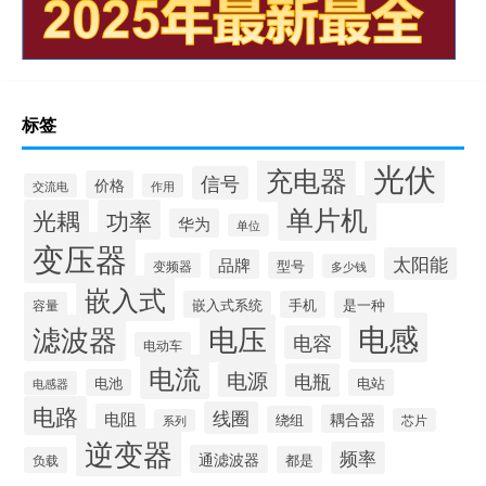
标签
光伏
充电器
信号
价格
交流电
作用
单片机
光耦
功率
华为
单位
变压器
太阳能
品牌
型号
变频器
多少钱
嵌入式
嵌入式系统
手机
是一种
容量
电感
滤波器
电压
电容
电动车
电流
电源
电瓶
电池
电站
电感器
电路
线圈
电阻
耦合器
绕组
芯片
系列
逆变器
频率
通滤波器
都是
负载