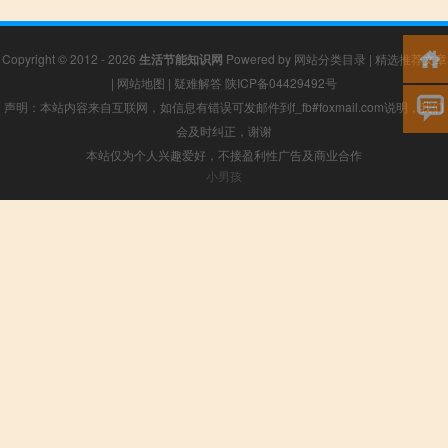
Copyright © 2012 - 2026
生活节能知识网
Powered by
网站分类目录
|
精选推荐文章
|
网站地图
|
疑难解答
陕ICP备04429492号
声明：本站内容来自互联网，如信息有错误可发邮件到f_fb#foxmail.com说明，我们
会及时纠正，谢谢
本站仅为个人兴趣爱好，不接盈利性广告及商业合作
小男孩