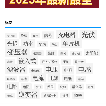
标签
光伏
充电器
信号
价格
交流电
作用
单片机
光耦
功率
华为
单位
变压器
太阳能
品牌
型号
变频器
多少钱
嵌入式
嵌入式系统
手机
是一种
容量
电感
滤波器
电压
电容
电动车
电流
电源
电瓶
电池
电站
电感器
电路
线圈
电阻
耦合器
绕组
芯片
系列
逆变器
频率
通滤波器
都是
负载