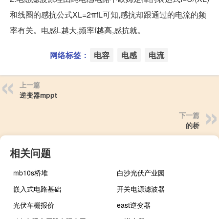
和线圈的感抗公式XL=2πfL可知,感抗却跟通过的电流的频
率有关。电感L越大,频率f越高,感抗就。
网络标签：
电容
电感
电流
上一篇
逆变器mppt
下一篇
的桥
相关问题
mb10s桥堆
白沙光伏产业园
嵌入式电路基础
开关电源滤波器
光伏车棚报价
east逆变器