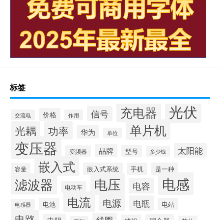
标签
光伏
充电器
信号
价格
交流电
作用
单片机
光耦
功率
华为
单位
变压器
太阳能
品牌
型号
变频器
多少钱
嵌入式
嵌入式系统
手机
是一种
容量
电感
滤波器
电压
电容
电动车
电流
电源
电瓶
电池
电站
电感器
电路