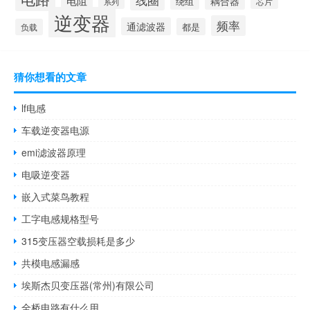
线圈
电阻
耦合器
绕组
芯片
系列
逆变器
频率
通滤波器
都是
负载
猜你想看的文章
lf电感
车载逆变器电源
emi滤波器原理
电吸逆变器
嵌入式菜鸟教程
工字电感规格型号
315变压器空载损耗是多少
共模电感漏感
埃斯杰贝变压器(常州)有限公司
全桥电路有什么用