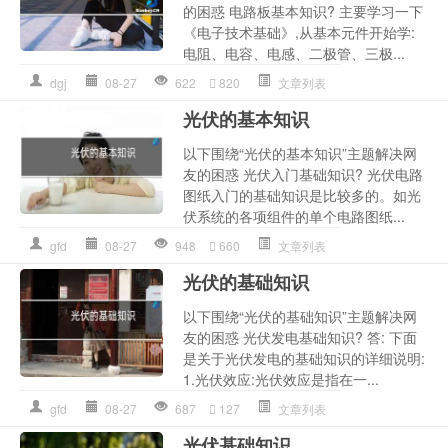
的困惑 电路板基本知识? 主要学习一下
《电子技术基础》,从基本元件开始学:
电阻、电容、电感、二极管、三极...
dgj
08-27
622
820
文章列表
光伏的基本知识
以下围绕“光伏的基本知识”主题解决网
友的困惑 光伏入门基础知识? 光伏电路
图纸入门的基础知识是比较多的。如光
伏系统的各项组件的单个电路图纸...
gfd
08-27
948
660
文章列表
光伏的基础知识
以下围绕“光伏的基础知识”主题解决网
友的困惑 光伏发电基础知识? 答: 下面
是关于光伏发电的基础知识的详细说明:
1.光伏效应:光伏效应是指在一...
gfd
08-27
687
127
文章列表
光伏基础知识