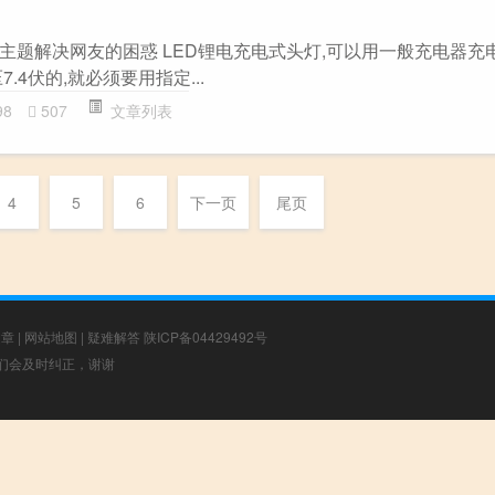
器”主题解决网友的困惑 LED锂电充电式头灯,可以用一般充电器充电
.4伏的,就必须要用指定...
98
507
文章列表
4
5
6
下一页
尾页
文章
|
网站地图
|
疑难解答
陕ICP备04429492号
，我们会及时纠正，谢谢