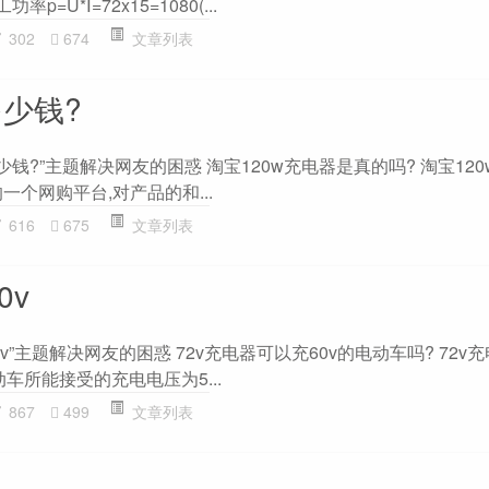
p=U*Ⅰ=72x15=1080(...
302
674
文章列表
多少钱?
少钱?”主题解决网友的困惑 淘宝120w充电器是真的吗? 淘宝12
一个网购平台,对产品的和...
616
675
文章列表
0v
0v”主题解决网友的困惑 72v充电器可以充60v的电动车吗? 72v
动车所能接受的充电电压为5...
867
499
文章列表
器