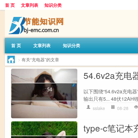
首 页
文章列表
知识分类
首 页
文章列表
知识分类
>
有关“充电器”的文章
54.6v2a充电
以下围绕“54.6v2a充电
输出只有5... 48伏12A
sslake
08-28
type-c笔记