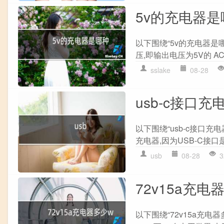
5v的充电器是
以下围绕“5v的充电器是
压,即输出电压为5V的 AC
sslake
08-28
usb-c接口充
以下围绕“usb-c接口充
充电器,因为USB-C接口
usb
08-28
3
72v15a充电
以下围绕“72v15a充电