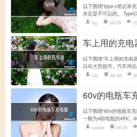
以下围绕“type-c笔记
肯定是不可以的。 TypeC
typ
08-28
2
车上用的充电
以下围绕“车上用的充电
以在大型超市、汽车用品专
csy
08-28
5
60v的电瓶车
以下围绕“60v的电瓶车
一般为4组电瓶的48V。6
sslake
08-28