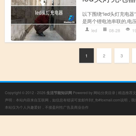
以下围绕“led头灯充电
是两个锂电池串联的,电压7
led
08-28
1
1
2
3
Copyright © 2012 - 2026
生活节能知识网
Powered by
网站分类目录
|
精选推荐
声明：本站内容来自互联网，如信息有错误可发邮件到f_fb#foxmail.com说明
本站仅为个人兴趣爱好，不接盈利性广告及商业合作