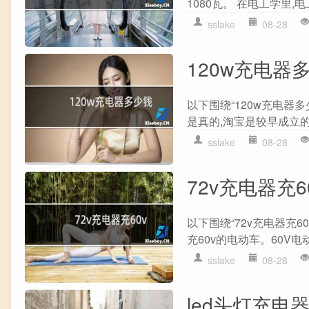
1080瓦。 在电工学里,电工功率
sslake
08-28
120w充电器
以下围绕“120w充电器多
是真的,淘宝是较早成立的
sslake
08-28
72v充电器充6
以下围绕“72v充电器充6
充60v的电动车。60V电
sslake
08-28
led头灯充电