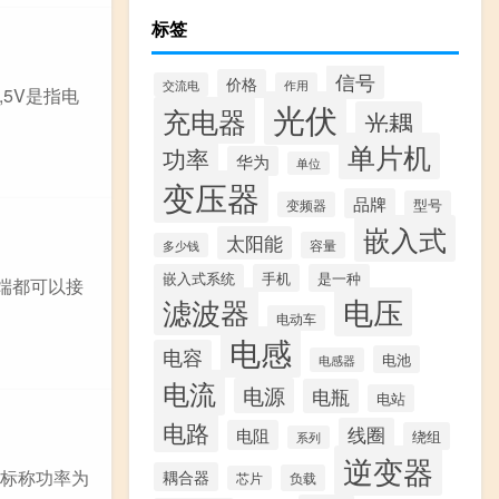
标签
信号
价格
交流电
作用
,5V是指电
光伏
充电器
光耦
单片机
功率
华为
单位
变压器
品牌
型号
变频器
嵌入式
太阳能
容量
多少钱
嵌入式系统
手机
是一种
两端都可以接
滤波器
电压
电动车
电感
电容
电池
电感器
电流
电源
电瓶
电站
电路
线圈
电阻
绕组
系列
逆变器
器的标称功率为
耦合器
负载
芯片