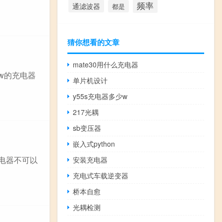
频率
通滤波器
都是
猜你想看的文章
mate30用什么充电器
0w的充电器
单片机设计
y55s充电器多少w
217光耦
sb变压器
嵌入式python
充电器不可以
安装充电器
充电式车载逆变器
桥本自愈
光耦检测